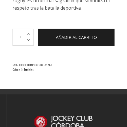
rugby. Es un «ritual sagrado» que simboliza el
respeto tras la batalla deportiva.
Tercer
AÑADIR AL CARRITO
Tiempo
cantidad
SKU:
TERCER TIEMPO RUGBY - 27563
Categoría:
Servicios