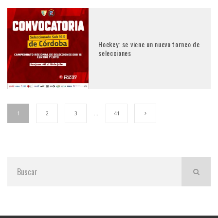
Hockey: se viene un nuevo torneo de
selecciones
1
2
3
…
41