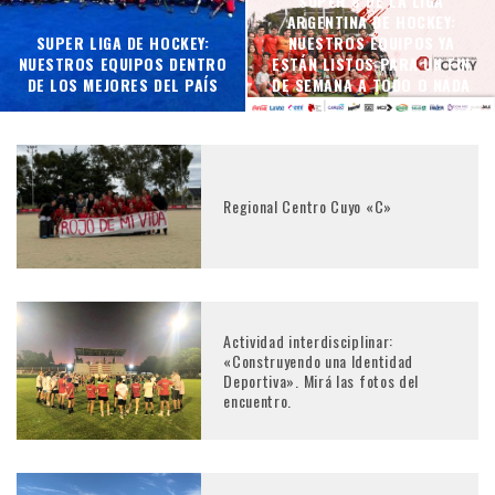
SÚPER 8 DE LA LIGA
ARGENTINA DE HOCKEY:
SUPER LIGA DE HOCKEY:
NUESTROS EQUIPOS YA
NUESTROS EQUIPOS DENTRO
ESTÁN LISTOS PARA UN FIN
DE LOS MEJORES DEL PAÍS
DE SEMANA A TODO O NADA
Regional Centro Cuyo «C»
Actividad interdisciplinar:
«Construyendo una Identidad
Deportiva». Mirá las fotos del
encuentro.