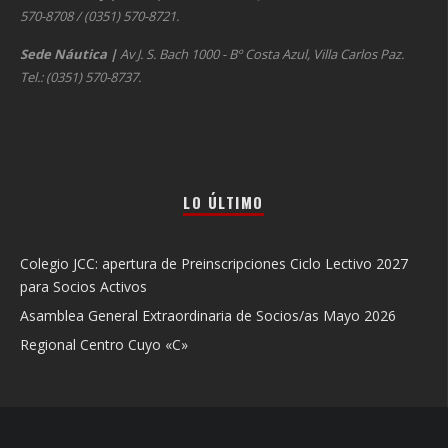
570-8708 / (0351) 570-8721.
Sede Náutica
|
Av J. S. Bach 1000 - Bº Costa Azul, Villa Carlos Paz.
Tel.: (0351) 570-8737.
LO ÚLTIMO
Colegio JCC: apertura de Preinscripciones Ciclo Lectivo 2027
para Socios Activos
Asamblea General Extraordinaria de Socios/as Mayo 2026
Regional Centro Cuyo «C»