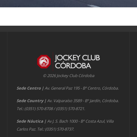
© 2026 Jockey Club Córdoba
Sede Centro
|
Av. General Paz 195 - Bº Centro, Córdoba.
Sede Country
|
Av. Valparaíso 3589 - Bº Jardín, Córdoba.
Tel.: (0351) 570-8708 / (0351) 570-8721.
Sede Náutica
|
Av J. S. Bach 1000 - Bº Costa Azul, Villa
Carlos Paz. Tel.: (0351) 570-8737.