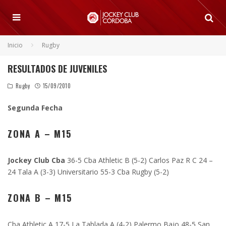
Inicio
Rugby
RESULTADOS DE JUVENILES
Rugby
15/09/2010
Segunda Fecha
ZONA A
–
M15
Jockey Club Cba
36-5 Cba Athletic B (5-2) Carlos Paz R C 24 –
24 Tala A (3-3) Universitario 55-3 Cba Rugby (5-2)
ZONA B
–
M15
Cba Athletic A 17-5 La Tablada A (4-2) Palermo Bajo 48-5 San