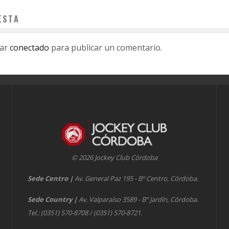
ESTA
tar
conectado
para publicar un comentario.
© 2026 Jockey Club Córdoba
Sede Centro
|
Av. General Paz 195 - Bº Centro, Córdoba.
Sede Country
|
Av. Valparaíso 3589 - Bº Jardín, Córdoba.
Tel.: (0351) 570-8708 / (0351) 570-8721.