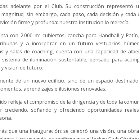
adas adelante por el Club. Su construcción representó un
magnitud; sin embargo, cada paso, cada decisión y cada 
icción firme y profunda: nuestra institución lo merecía.
enta con 2.000 m² cubiertos, cancha para Handball y Patín,
 tribunas y a incorporar en un futuro vestuarios húmed
as y salas de coaching, cuenta con una capacidad de albe
 sistema de iluminación sustentable, pensado para acomp
y visión de futuro.
mente de un nuevo edificio, sino de un espacio destinado 
omentos, aprendizajes e ilusiones renovadas.
do refleja el compromiso de la dirigencia y de toda la comun
 creciendo, soñando y ofreciendo oportunidades reales
rsona.
ás que una inauguración: se celebró una visión, una obra 