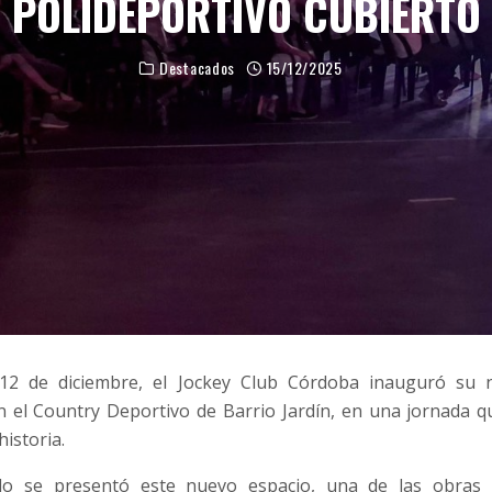
POLIDEPORTIVO CUBIERTO
Destacados
15/12/2025
 12 de diciembre, el Jockey Club Córdoba inauguró su n
en el Country Deportivo de Barrio Jardín, en una jornada 
istoria.
o se presentó este nuevo espacio, una de las obras