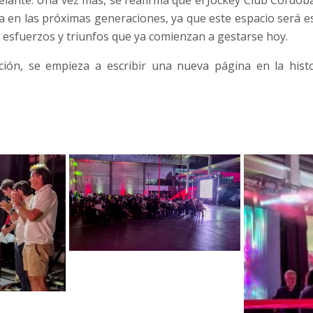
elante. Una vez más, se reafirma que el Jockey Club Córdob
a en las próximas generaciones, ya que este espacio será es
 esfuerzos y triunfos que ya comienzan a gestarse hoy.
ión, se empieza a escribir una nueva página en la histo