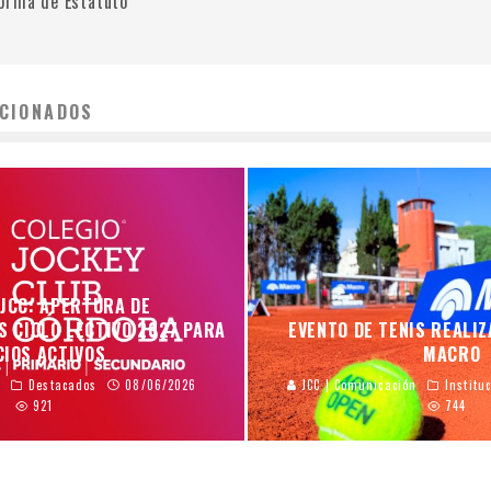
orma de Estatuto
CIONADOS
 JCC: APERTURA DE
S CICLO LECTIVO 2027 PARA
EVENTO DE TENIS REALI
CIOS ACTIVOS
MACRO
n
Destacados
08/06/2026
JCC | Comunicación
Institu
921
744