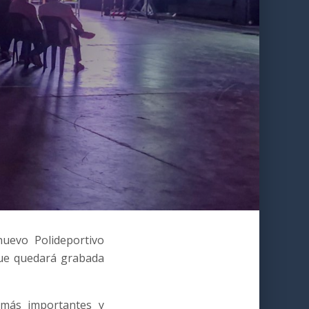
uevo Polideportivo
que quedará grabada
 más importantes y