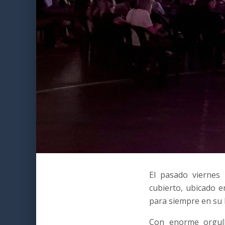
El pasado viernes
cubierto, ubicado 
para siempre en su h
Con enorme orgull