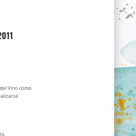
2011
 del Vino como
alizarse.
es.