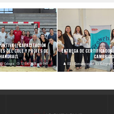
ORTIVA || CAPACITACIÓN
ES DEL COLE Y PROFES DE
ENTREGA DE CERTIFICADOS 
HANDBALL
CAMBRIDG
Colegio
17/04/2026
841
JCC | Comunicación
Colegio