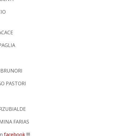
ZIO
ACACE
PAGLIA
 BRUNORI
GO PASTORI
ARZUBIALDE
MINA FARIAS
en
facebook
!!!!