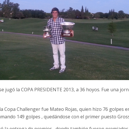
se jugó la COPA PRESIDENTE 2013, a 36 hoyos. Fue una jorn
la Copa Challenger fue Mateo Rojas, quien hizo 76 golpes e
umando 149 golpes , quedándose con el primer puesto Gross
zó la entrega de premios, donde también fueron premiados l