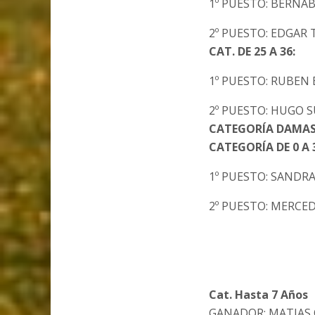
1º PUESTO: BERNA
2º PUESTO: EDGAR
CAT. DE 25 A 36:
1º PUESTO: RUBEN
2º PUESTO: HUGO S
CATEGORÍA DAMA
CATEGORÍA DE 0 A 
1º PUESTO: SANDRA
2º PUESTO: MERCE
Cat. Hasta 7 Años
GANADOR: MATIAS 