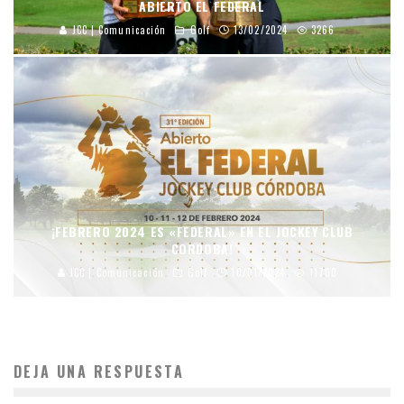
ABIERTO EL FEDERAL
JCC | Comunicación
Golf
13/02/2024
3266
¡FEBRERO 2024 ES «FEDERAL» EN EL JOCKEY CLUB
CORDOBA!
JCC | Comunicación
Golf
10/01/2024
11700
DEJA UNA RESPUESTA