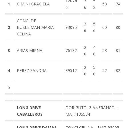
12074
3
5
1
CIMINI GRACIELA
58
74
6
6
2
CONCI DE
3
5
2
BUSLEIMAN MARIA
93095
60
80
6
6
CELINA
2
4
3
ARIAS MIRNA
76132
53
81
0
8
2
5
4
PEREZ SANDRA
89512
52
82
0
0
5
LONG DRIVE
DORIGUTTI GIANFRANCO –
CABALLEROS
MAT. 135534
LONG DRIVE DAMAS
CONCI CELINA – MAT 93095