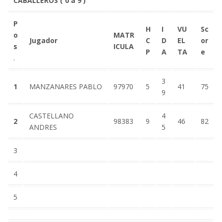
CABALLEROS ( 0 a 9 )
P
H
I
VU
Sc
o
MATR
Jugador
C
D
EL
or
s
ICULA
P
A
TA
e
.
3
1
MANZANARES PABLO
97970
5
41
75
9
CASTELLANO
4
2
98383
9
46
82
ANDRES
5
3
4
5