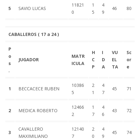
11821
1
4
5
SAVIO LUCAS
46
80
0
5
9
CABALLEROS ( 17 a 24 )
P
H
I
VU
Sc
o
MATR
JUGADOR
C
D
EL
or
s
ICULA
P
A
TA
e
.
10386
2
4
1
BECCACECE RUBEN
45
71
5
1
7
12466
1
4
2
MEDICA ROBERTO
43
72
2
7
6
CAVALLERO
12140
2
4
3
45
74
MAXIMILIANO
7
0
9