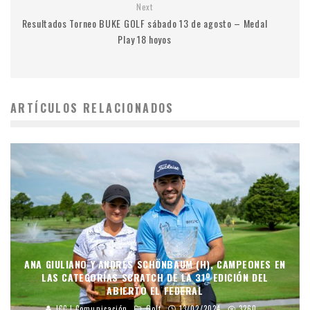
Next
Resultados Torneo BUKE GOLF sábado 13 de agosto – Medal
Play 18 hoyos
ARTÍCULOS RELACIONADOS
ANA GIULIANO Y ANDRÉS SCHÖNBAUM (H), CAMPEONES EN
LAS CATEGORÍAS SCRATCH DE LA 31º EDICIÓN DEL
ABIERTO EL FEDERAL
JCC | Comunicación
Golf
13/02/2024
3260