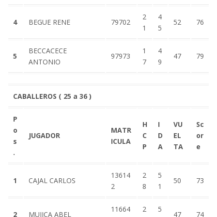
2
4
4
BEGUE RENE
79702
52
76
1
5
BECCACECE
1
4
5
97973
47
79
ANTONIO
7
9
CABALLEROS ( 25 a 36 )
P
H
I
VU
Sc
o
MATR
JUGADOR
C
D
EL
or
s
ICULA
P
A
TA
e
.
13614
2
5
1
CAJAL CARLOS
50
73
2
8
1
11664
2
5
2
MUJICA ABEL
47
74