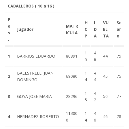
CABALLEROS ( 10 a 16 )
P
H
I
VU
Sc
o
MATR
Jugador
C
D
EL
or
s
ICULA
P
A
TA
e
.
1
4
1
BARRIOS EDUARDO
80891
44
75
5
6
BALESTRELLI JUAN
1
4
2
69080
45
75
DOMINGO
4
4
1
4
3
GOYA JOSE MARIA
28296
50
77
5
2
11300
1
4
4
HERNADEZ ROBERTO
46
78
6
4
6