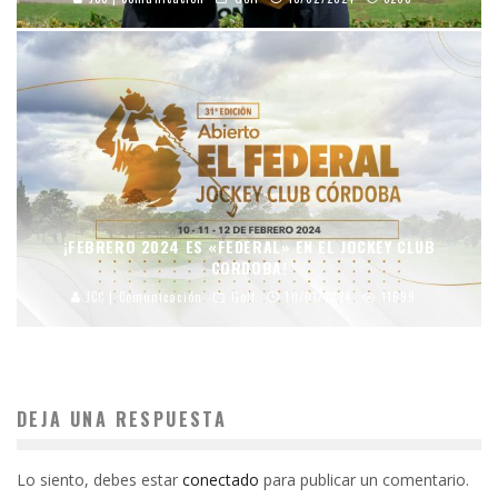
¡FEBRERO 2024 ES «FEDERAL» EN EL JOCKEY CLUB
CORDOBA!
JCC | Comunicación
Golf
10/01/2024
11699
DEJA UNA RESPUESTA
Lo siento, debes estar
conectado
para publicar un comentario.