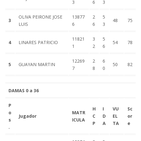
3
6
3
OLIVA PEIRONE JOSE
13877
2
5
3
48
75
LUIS
6
6
3
11821
3
5
4
LINARES PATRICIO
54
78
1
2
6
12269
2
6
5
GUAYAN MARTIN
50
82
7
8
0
DAMAS 0 a 36
P
H
I
VU
Sc
o
MATR
Jugador
C
D
EL
or
s
ICULA
P
A
TA
e
.