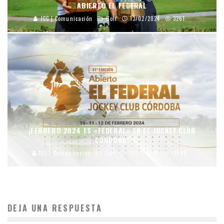
ABIERTO EL FEDERAL
JCC | Comunicación
Golf
13/02/2024
3261
¡FEBRERO 2024 ES «FEDERAL» EN EL JOCKEY CLUB
CORDOBA!
JCC | Comunicación
Golf
10/01/2024
11699
DEJA UNA RESPUESTA