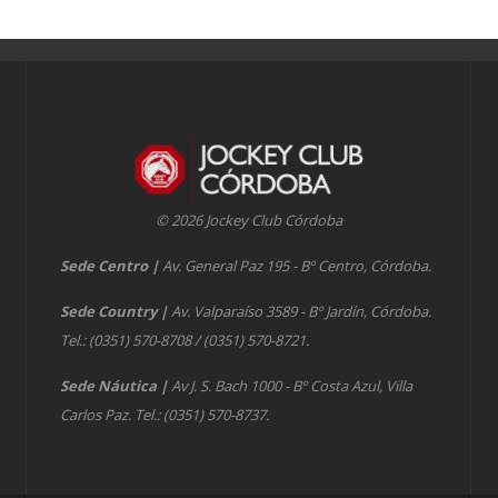
© 2026 Jockey Club Córdoba
Sede Centro
|
Av. General Paz 195 - Bº Centro, Córdoba.
Sede Country
|
Av. Valparaíso 3589 - Bº Jardín, Córdoba.
Tel.: (0351) 570-8708 / (0351) 570-8721.
Sede Náutica
|
Av J. S. Bach 1000 - Bº Costa Azul, Villa
Carlos Paz. Tel.: (0351) 570-8737.