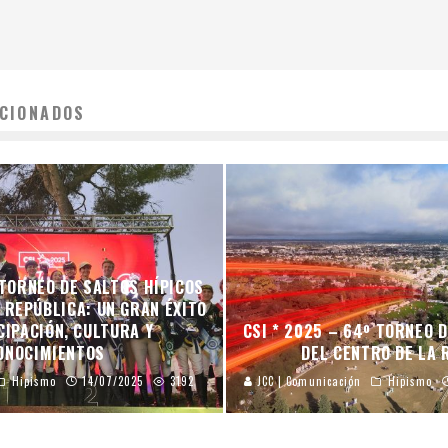
CIONADOS
 TORNEO DE SALTOS HÍPICOS
 REPÚBLICA: UN GRAN ÉXITO
CIPACIÓN, CULTURA Y
CSI * 2025 – 64º TORNEO 
ONOCIMIENTOS
DEL CENTRO DE LA 
Hipismo
14/07/2025
3192
JCC | Comunicación
Hipismo