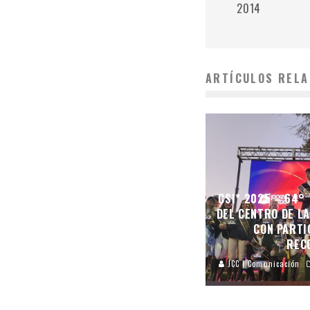
2014
ARTÍCULOS RELA
CSI* 2025 – 64°
DEL CENTRO DE LA
CON PARTI
REC
JCC | Comunicación