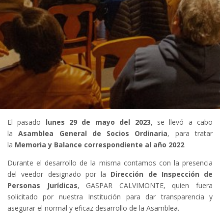
El pasado
lunes 29 de mayo del 2023
, se llevó a cabo
la
Asamblea General de Socios Ordinaria
, para tratar
la
Memoria y Balance correspondiente al año 2022
.
Durante el desarrollo de la misma contamos con la presencia
del veedor designado por la
Dirección de Inspección de
Personas Jurídicas
, GASPAR CALVIMONTE, quien fuera
solicitado por nuestra Institución para dar transparencia y
asegurar el normal y eficaz desarrollo de la Asamblea.