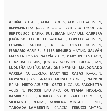
ACUÑA
LAUTARO,
ALBA
JOAQUÍN,
ALDERETE
AGUSTÍN,
BENVENUTTO
JUAN IGNACIO,
BERTERO
FACUNDO,
BERTOLUCCI
DARÍO,
BUSLEIMAN
EMANUEL,
CABRERA
JERÓNIMO,
CECHETTO
SANTIAGO,
COPELLO
AGUSTÍN,
CUGNINI
SANTIAGO,
DE LA FUENTE
AGUSTIN,
FERRARIO
GABRIEL,
FISSER REGUIRO
MATÍAS,
GALVÁN
MAENZA
TOMÁS,
GARCÍA
GALO,
GARZUZI
SANTIAGO,
GRAZIOSI
TOMÁS,
JUNCOS
AGUSTÍN,
LUCCA
JUAN,
LUDUEÑA
MATÍAS,
MAGLIONE
HERNÁN,
MALDONADO
VARELA
GUILLERMO,
MARTINEZ CASAS
JOAQUÍN,
MOYANO
JUAN IGNACIO,
MURAT
GABRIEL,
NARDINI
BRIAN,
NIETO
AGUSTÍN,
ORTIZ
NICOLÁS,
PASCHETTA
AGUSTÍN,
PICOSSI
LAUTARO,
QUINTANA
NICOLÁS,
RAMIREZ
LUCIO,
RONCO
IGNACIO,
SAIEG
LEOPOLDO,
SICILIANO
JEREMÍAS,
SORBERA
MINGOT
LEONEL,
TABOADA LAMBERTINI
IGNACIO,
TERUZZI
MATEO,