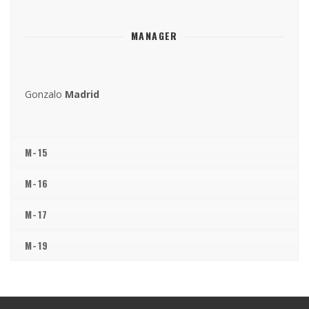
MANAGER
Gonzalo
Madrid
M-15
M-16
M-17
M-19