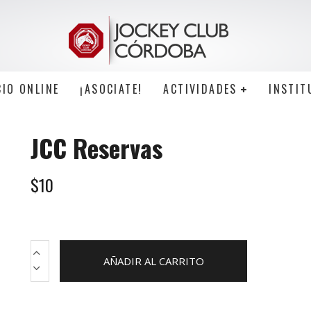
CIO ONLINE
¡ASOCIATE!
ACTIVIDADES
INSTIT
JCC Reservas
$
10
JCC
AÑADIR AL CARRITO
Reservas
cantidad