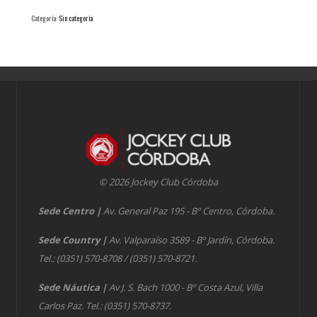
Categoría:
Sin categoría
© 2026 Jockey Club Córdoba
Sede Centro
|
Av. General Paz 195 - Bº Centro, Córdoba.
Sede Country
|
Av. Valparaíso 3589 - Bº Jardín, Córdoba.
Tel.: (0351) 570-8708 / (0351) 570-8721.
Sede Náutica
|
Av J. S. Bach 1000 - Bº Costa Azul, Villa
Carlos Paz. Tel.: (0351) 570-8737.