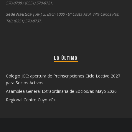
570-8708 / (0351) 570-8721.
Sede Náutica
|
Av J. S. Bach 1000 - Bº Costa Azul, Villa Carlos Paz.
Tel.: (0351) 570-8737.
LO ÚLTIMO
Colegio JCC: apertura de Preinscripciones Ciclo Lectivo 2027
para Socios Activos
Asamblea General Extraordinaria de Socios/as Mayo 2026
Regional Centro Cuyo «C»