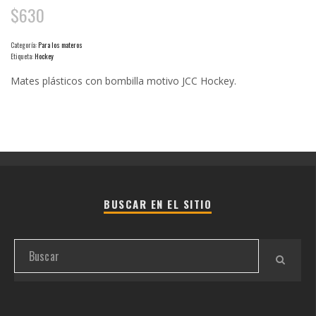
$
630
Categoría:
Para los materos
Etiqueta:
Hockey
Mates plásticos con bombilla motivo JCC Hockey.
BUSCAR EN EL SITIO