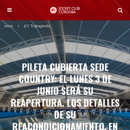
Inicio
JCC Trabajando
PILETA CUBIERTA SEDE
COUNTRY: EL LUNES 3 DE
JUNIO SERÁ SU
REAPERTURA. LOS DETALLES
DE SU
REACONDICIONAMIENTO, EN