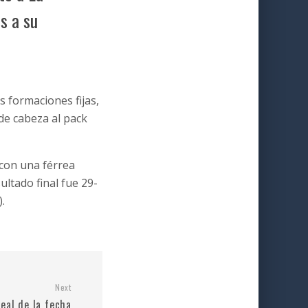
s a su
as formaciones fijas,
de cabeza al pack
 con una férrea
sultado final fue 29-
.
Next
deal de la fecha