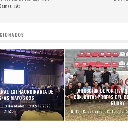
 Damas «A»
CIONADOS
DIRECCIÓN DEPORTIVA |
ERAL EXTRAORDINARIA DE
CONJUNTA: PROFES DEL C
S/AS MAYO 2026
RUGBY
n
Novedades
02/06/2026
520
JCC | Comunicación
Colegio