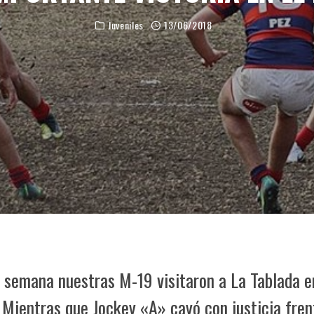
Juveniles
13/06/2018
e semana nuestras M-19 visitaron a La Tablada e
 Mientras que Jockey «A» cayó con justicia fren