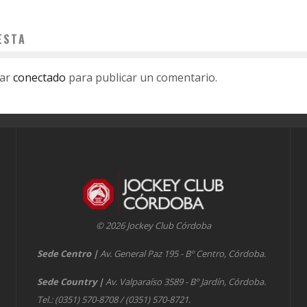
ESTA
tar
conectado
para publicar un comentario.
© 2026 Jockey Club Córdoba
Sede Centro
|
Av. General Paz 195 - Bº Centro, Córdoba.
Sede Country
|
Av. Valparaíso 3589 - Bº Jardín, Córdoba.
Tel.: (0351) 570-8708 / (0351) 570-8721.