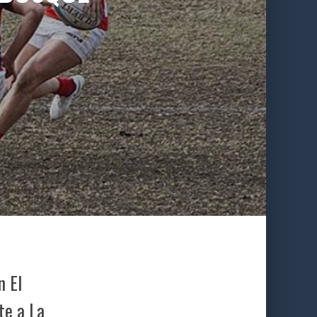
n El
te a La