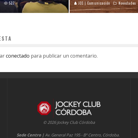
527
JCC | Comunicación
Novedades
ESTA
tar
conectado
para publicar un comentario.
© 2026 Jockey Club Córdoba
Sede Centro
|
Av. General Paz 195 - Bº Centro, Córdoba.