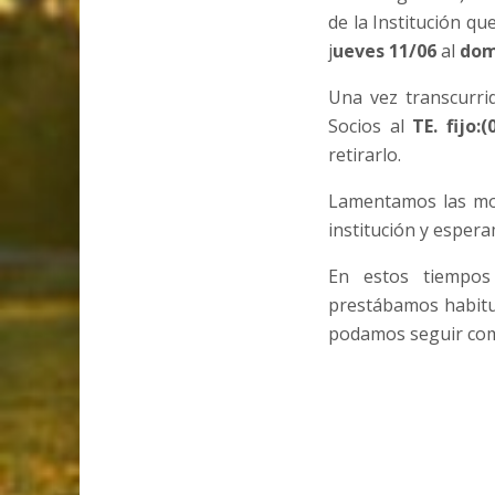
de la Institución q
j
ueves 11/06
al
dom
Una vez transcurri
Socios al
TE. fijo:
retirarlo.
Lamentamos las mol
institución y espera
En estos tiempos
prestábamos habitu
podamos seguir com