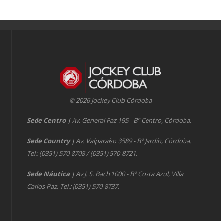
© 2026 Jockey Club Córdoba
Sede Centro
|
Av. General Paz 195 - Bº Centro, Córdoba.
Sede Country
|
Av. Valparaíso 3589 - Bº Jardín, Córdoba.
Tel.: (0351) 570-8708 / (0351) 570-8721.
Sede Náutica
|
Av J. S. Bach 1000 - Bº Costa Azul, Villa
Carlos Paz. Tel.: (0351) 570-8737.