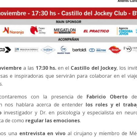
noviembre
a las
17:30 hs.
en el
Castillo del Jockey
, los inv
sas e inspiradoras que servirán para colaborar en el via
s.
 contaremos con la presencia de
Fabricio Oberto
dep
n nos hablara acerca de entender
los roles y el trab
no
investigador y Dr. en psicología y especialista en neur
ca de como
regular las emociones
.
emos una
entrevista en vivo
al cirujano y miembro de Méd