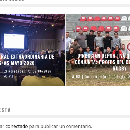
DIRECCIÓN DEPORTIVA |
ERAL EXTRAORDINARIA DE
CONJUNTA: PROFES DEL C
S/AS MAYO 2026
RUGBY
n
Novedades
02/06/2026
519
JCC | Comunicación
Colegio
ESTA
tar
conectado
para publicar un comentario.