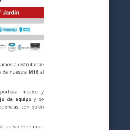
itamos a disfrutar de
je de nuestra
M16
al
ortista, músico y
ajo de equipo
y de
ociencias, con quien
icos Sin Fronteras,