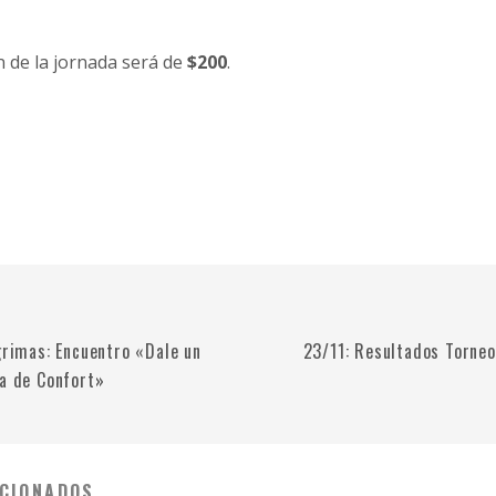
 de la jornada será de
$200
.
grimas: Encuentro «Dale un
23/11: Resultados Torne
na de Confort»
CIONADOS