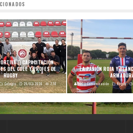
CIONADOS
ORTIVA || CAPACITACIÓN
ES DEL COLE Y PROFES DE
LA PASIÓN ROJA Y BLAN
RUGBY
ARMADUR
Colegio
26/03/2026
770
JCC | Comunicación
Rugby