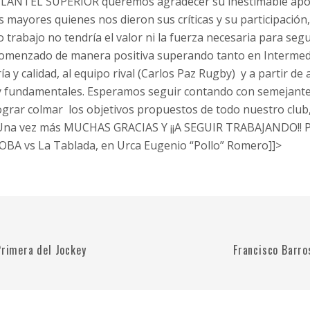
 PLANTEL SUPERIOR queremos agradecer su inestimable apo
 mayores quienes nos dieron sus críticas y su participación,
trabajo no tendría el valor ni la fuerza necesaria para segu
comenzado de manera positiva superando tanto en Interme
ía y calidad, al equipo rival (Carlos Paz Rugby) y a partir de
 y fundamentales. Esperamos seguir contando con semejant
lograr colmar los objetivos propuestos de todo nuestro clu
, Una vez más MUCHAS GRACIAS Y ¡¡A SEGUIR TRABAJANDO!! P
A vs La Tablada, en Urca Eugenio “Pollo” Romero]]>
Primera del Jockey
Francisco Barro