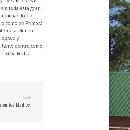
yo desde los más
 sin toda ésta gran
ir luchando. La
dia como en Primera
 ahora se vienen
e apoyo y
b, tanto dentro como
róxima Fecha:
Next
s en los Medios