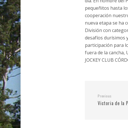
día. En nombre del
pequeñitos hasta los
cooperación nuestro 
nueva etapa se ha 
División con categor
desafíos durísimos
participación para 
fuera de la cancha
JOCKEY CLUB CÓRDOB
Previous
Victoria de la 