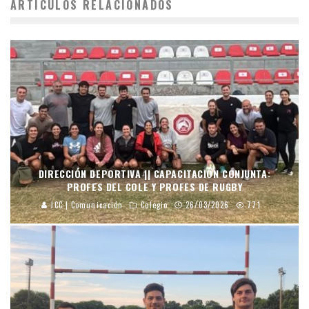
ARTÍCULOS RELACIONADOS
DIRECCIÓN DEPORTIVA || CAPACITACIÓN CONJUNTA:
PROFES DEL COLE Y PROFES DE RUGBY
JCC | Comunicación
Colegio
26/03/2026
771