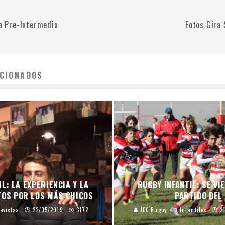
la Pre-Intermedia
Fotos Gira
CIONADOS
L: LA EXPERIENCIA Y LA
RUGBY INFANTIL: SE VI
TOS POR LOS MÁS CHICOS
PARTIDO DEL
evistas
22/05/2019
3172
JCC Rugby
Infantiles
2