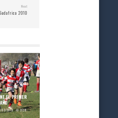
Next
 Sudafrica 2010
ENE EL PRIMER
 AÑO
1/03/2019
3138