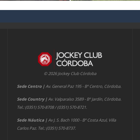
© 2026 Jockey Club Córdoba
Sede Centro
|
Av. General Paz 195 - Bº Centro, Córdoba.
Sede Country
|
Av. Valparaíso 3589 - Bº Jardín, Córdoba.
Tel.: (0351) 570-8708 / (0351) 570-8721.
Sede Náutica
|
Av J. S. Bach 1000 - Bº Costa Azul, Villa
Carlos Paz. Tel.: (0351) 570-8737.