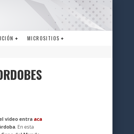
UCIÓN
MICROSITIOS
CORDOBES
 el video entra
aca
órdoba
. En esta