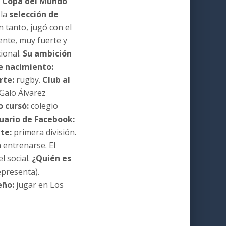
a Copa del Mundo
 la
selección de
n tanto, jugó con el
ente, muy fuerte y
ional.
Su ambición
e nacimiento:
rte:
rugby.
Club al
 Galo Álvarez
o cursó:
colegio
uario de Facebook:
te:
primera división.
a entrenarse. El
l social.
¿Quién es
epresenta).
eño:
jugar en Los