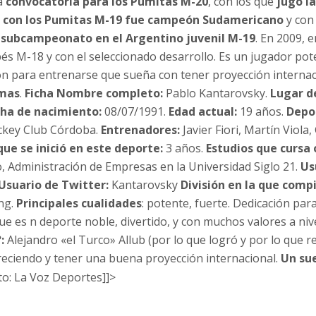
la
convocatoria para los Pumitas M-20
, con los que
jugó l
,
con los Pumitas M-19 fue campeón Sudamericano
y con
 subcampeonato en el Argentino juvenil M-19
. En 2009, e
és M-18 y con el seleccionado desarrollo. Es un jugador pot
n para entrenarse que sueña con tener proyección internac
umas
.
Ficha Nombre completo:
Pablo Kantarovsky.
Lugar d
cha de nacimiento:
08/07/1991.
Edad actual:
19 años.
Depo
ckey Club Córdoba.
Entrenadores:
Javier Fiori, Martín Viola,
que se inició en este deporte:
3 años.
Estudios que cursa 
o, Administración de Empresas en la Universidad Siglo 21.
Us
Usuario de Twitter:
Kantarovsky
División en la que compi
ng.
Principales cualidades
: potente, fuerte. Dedicación par
e es n deporte noble, divertido, y con muchos valores a nive
?:
Alejandro «el Turco» Allub (por lo que logró y por lo que r
reciendo y tener una buena proyección internacional.
Un su
to: La Voz Deportes]]>