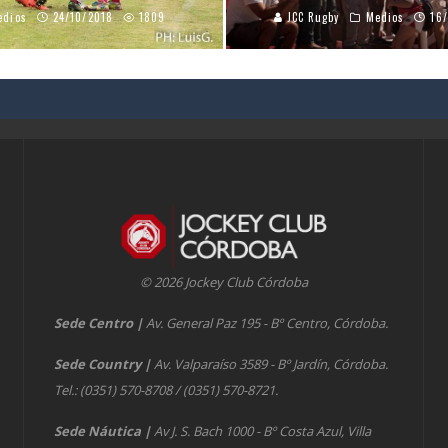
edios
24/10/2018
1809
JCC Rugby
Medios
16
© 2026 Jockey Club Córdoba
Sede Centro
|
Av. General Paz 195 - Bº Centro, Córdoba.
Sede Country
|
Av. Valparaíso 3589 - Bº Jardín, Córdoba.
Tel.: (0351) 570-8708 / (0351) 570-8721.
Sede Náutica
|
Av J. S. Bach 1000 - Bº Costa Azul, Villa