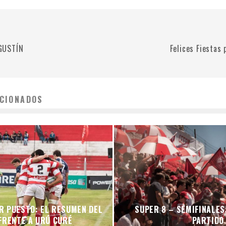
GUSTÍN
Felices Fiestas p
CIONADOS
R PUESTO: EL RESUMEN DEL
SUPER 8 – SEMIFINALES
FRENTE A URÚ CURÉ
PARTIDO