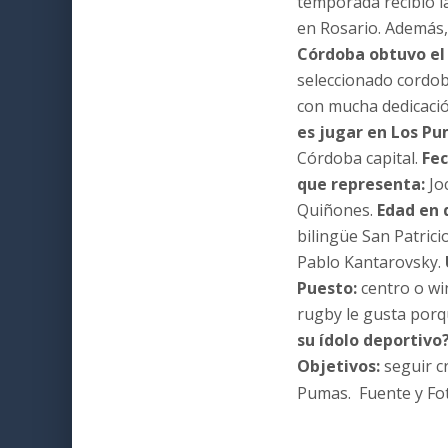
temporada recibió 
en Rosario. Además
Córdoba obtuvo el
seleccionado cordob
con mucha dedicació
es jugar en Los P
Córdoba capital.
Fe
que representa:
Jo
Quiñones.
Edad en 
bilingüe San Patrici
Pablo Kantarovsky.
Puesto:
centro o wi
rugby le gusta porqu
su ídolo deportivo
Objetivos:
seguir c
Pumas.
Fuente y Fo