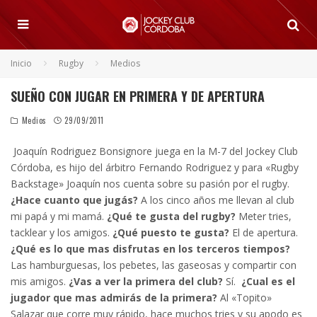
Inicio
Rugby
Medios
SUEÑO CON JUGAR EN PRIMERA Y DE APERTURA
Medios
29/09/2011
Joaquín Rodriguez Bonsignore juega en la M-7 del Jockey Club
Córdoba, es hijo del árbitro Fernando Rodriguez y para «Rugby
Backstage» Joaquín nos cuenta sobre su pasión por el rugby.
¿Hace cuanto que jugás?
A los cinco años me llevan al club
mi papá y mi mamá.
¿Qué te gusta del rugby?
Meter tries,
tacklear y los amigos.
¿Qué puesto te gusta?
El de apertura.
¿Qué es lo que mas disfrutas en los terceros tiempos?
Las hamburguesas, los pebetes, las gaseosas y compartir con
mis amigos.
¿Vas a ver la primera del club?
Sí.
¿Cual es el
jugador que mas admirás de la primera?
Al «Topito»
Salazar que corre muy rápido, hace muchos tries y su apodo es