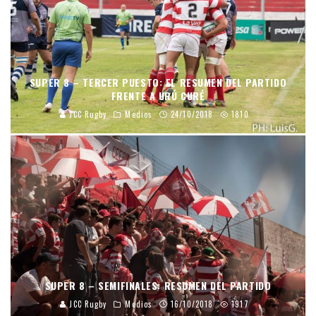
SUPER 8 – TERCER PUESTO: EL RESUMEN DEL PARTIDO
FRENTE A URÚ CURÉ
JCC Rugby
Medios
24/10/2018
1810
SUPER 8 – SEMIFINALES: RESUMEN DEL PARTIDO
JCC Rugby
Medios
16/10/2018
1917