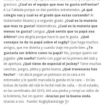
gracioso.
¿Cual es el equipo que mas te gusta enfrentar?
A La Tablada porque se dan partidos entretenidos.
¿A qué
colegio vas y cual es el grado que estas cursando?
Al
Gobernador Alvarez y a segundo grado.
¿Cual es la materia
que mas te gusta?
Matemáticas.
¿Cual es la materia que
menos te gusta?
Lengua.
¿Qué sentís que tu papá sea
árbitro?
Una alegría porque hace lo que le gusta.
¿Qué
consejos te da tu papá sobre el rugby?
Que haga muchos
amigos, que me divierta y cuando viaje me porte bien.
¿Te
gustaría ser árbitro como tu papá?
No, porque quiero ser
jugador.
¿Un sueño?
Sueño con jugar en la primera del club y
de apertura.
¿Qué tiene de especial el Jockey?
Tiene muchas
canchas, juegos, pileta y gente buena.
¿Qué travesuras has
hecho?
– Un día le pegué un pelotazo en la cara a mi
entrenador y le quedó marcada la guinda en la cara. – En las
bolsas de tackle del club le heché miel de caña. – En el estadio,
en las semifinales del 2010, tiré una piedra y rompí un vidrio de
la boletería, fue sin querer.
-Gracias por la buena onda.
Gracias a vos.
Fuente: RugbyBackstage ]]>