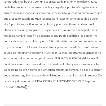
temporada muy buena y con una sobrecarga de presión y de exigencias, es
probable que éste fin de semana se haya llegado al punto más álgido y se le
hizo complicado manejar la situación, se desbordó, quedando como un equipo
que el sábado pasado no tuvo respuestas ni reacción ante un equipo que lo
atacó por todos los flancos con calidad y precisión. No es la primera ni la
última vez que un gran grupo de jugadores sufren un revés semejante, sin ir
más lejos, también éste fin de semana el equipo de Sudáfrica “se comió” 40
puntos de su par australiano y en la última final del mundo de campeonato de
rugby de menores 21 años Nueva Zelanda ganó por más de 50 puntos a un
equipo de importante categoría (Australia).
Lo más importante obviamente no
es la derrota sino como la capitalizamos. El PLANTEL SUPERIOR del Jockey Club
Córdoba es un equipo con calidad, fuerza de voluntad y amor propio y si bien
las cosas no salieron como se planteaban éste fin de semana, no cabe la menor
duda de que seguirán trabajando y disfrutando un camino hacia la superación
personal y de equipo.
¡FUERZA JOCKEY, TE APOYAMOS SIEMPRE!
Eugenio
]]>
“POLLO” Romero