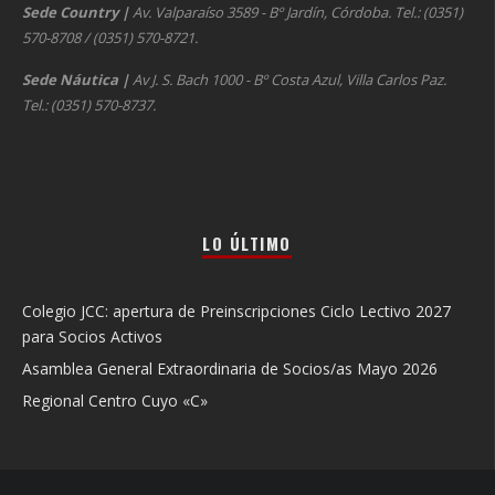
Sede Country
|
Av. Valparaíso 3589 - Bº Jardín, Córdoba. Tel.: (0351)
570-8708 / (0351) 570-8721.
Sede Náutica
|
Av J. S. Bach 1000 - Bº Costa Azul, Villa Carlos Paz.
Tel.: (0351) 570-8737.
LO ÚLTIMO
Colegio JCC: apertura de Preinscripciones Ciclo Lectivo 2027
para Socios Activos
Asamblea General Extraordinaria de Socios/as Mayo 2026
Regional Centro Cuyo «C»