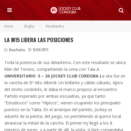
Inicio
Rugby
Resultados
LA M15 LIDERA LAS POSICIONES
Resultados
15/06/2011
Toda la potencia de sus delanteros. Con este resultado se ubica
líder del Torneo, compartiendo la cima con Tala A.
UNIVERSITARIO 5 – 26 JOCKEY CLUB CORDOBA
L
a sita fue en
la cancha de Bº Alto Alberdi. Un brillante y cálido sábado, típico
del otoño cordobés, le daba el marco propicio al encuentro.
Partido esperado por ambas escuadras, ya que tanto
“Estudiosos” como “Hípicos”, vienen ocupando los principales
puestos en la Tabla. En el arranque del partido, Jockey se
adueñó de la pelota, del juego, no permitiendo al quince local
atravesar la mitad de la cancha. El primer try llegó a los 8
minutos de juego, y a partir de allí, la visita, si bien comandaba