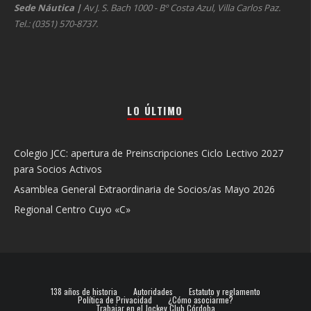
Sede Náutica
|
Av J. S. Bach 1000 - Bº Costa Azul, Villa Carlos Paz.
Tel.: (0351) 570-8737.
LO ÚLTIMO
Colegio JCC: apertura de Preinscripciones Ciclo Lectivo 2027
para Socios Activos
Asamblea General Extraordinaria de Socios/as Mayo 2026
Regional Centro Cuyo «C»
138 años de historia
Autoridades
Estatuto y reglamento
Política de Privacidad
¿Cómo asociarme?
Trabajar en el Jockey Club Córdoba