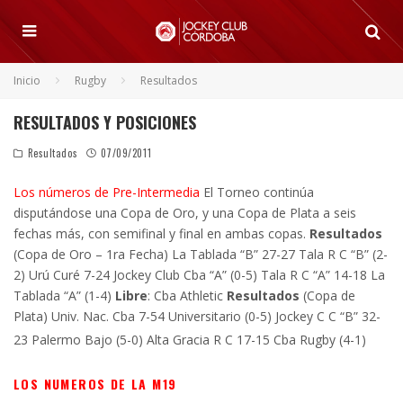
Inicio
Rugby
Resultados
RESULTADOS Y POSICIONES
Resultados
07/09/2011
Los números de Pre-Intermedia
El Torneo continúa
disputándose una Copa de Oro, y una Copa de Plata a seis
fechas más, con semifinal y final en ambas copas.
Resultados
(Copa de Oro – 1ra Fecha) La Tablada “B” 27-27 Tala R C “B” (2-
2) Urú Curé 7-24 Jockey Club Cba “A” (0-5) Tala R C “A” 14-18 La
Tablada “A” (1-4)
Libre
: Cba Athletic
Resultados
(Copa de
Plata) Univ. Nac. Cba 7-54 Universitario (0-5) Jockey C C “B” 32-
23 Palermo Bajo (5-0) Alta Gracia R C 17-15 Cba Rugby (4-1)
LOS NUMEROS DE LA M19