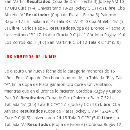
San Martín.
Resultados
(Copa de Oro – Fecha 3) Jockey VM 10-
17 Urú Curé (1-4) Universitario 19-20 Jockey C C (1-5)
Libre
: Cba
Athletic “A”
Resultados
(Copa de Plata – Fecha 3) Palermo
Bajo 5-17 La Tablada (0-4) Tala R C “A” 31-0 Cba Athletic “B” (5-
0)
Libre
: Carlos Paz RC
Resultados
(Copa de Bronce – Fecha 3)
Universitario “B” 17-14 Alta Gracia R C (4-1) Córdoba Rugby 19-0
Los Zorros Rio lll (4-0) San Martín R C 24-12 Tala R C “B” (5-0)
LOS NUMEROS DE LA M15
Se disputó una nueva fecha de la categoría menores de 15
años. En la Copa de Oro hubo triunfos de La Tablada “B” y Tala
“A”. En la Copa de Plata ganaron Urú Curé y Universitario,
mientras que en el Bronce lo hicieron Córdoba Rugby y Carlos
Paz R.C.
Resultados
(Copa de Oro) Palermo Bajo 7-32 La
Tablada “B” (0-5) Tala R C “A” 17-7 Jockey CC (4-0)
Libre
: Cba
Athletic
Resultados
(Copa de Plata) Jockey C V M 12-24 Urú
Curé R C (0-5) Universitario 24-15 Tala R C “B” (5-0)
Libre
: La
Tablada “A”
Resultados
(Copa de Bronce) Córdoba Rugby 12-