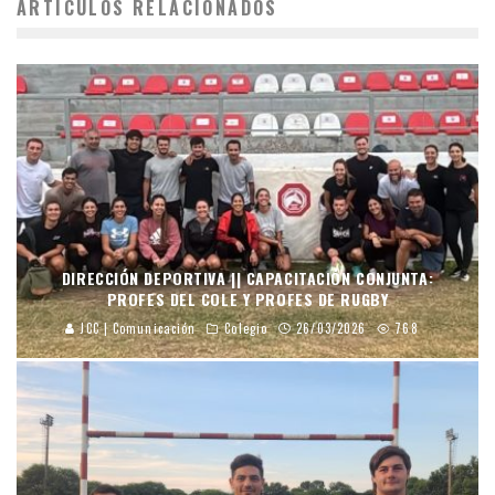
ARTÍCULOS RELACIONADOS
DIRECCIÓN DEPORTIVA || CAPACITACIÓN CONJUNTA:
PROFES DEL COLE Y PROFES DE RUGBY
JCC | Comunicación
Colegio
26/03/2026
768