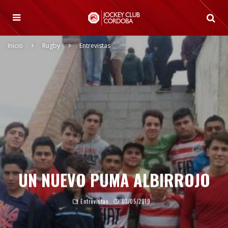
Inicio
Rugby
Entrevistas
UN NUEVO PUMA ALBIRROJO
Entrevistas
03/05/2019