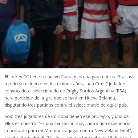
El Jockey CC tiene un nuevo Puma y es una gran noticia. Gracias
a todo su esfuerzo en los últimos años, Juan Cruz Ojeda fue
convocado al seleccionado de Rugby Sordos Argentina (RSA)
para participar de la gira que se hará en Nueva Zelanda,
disputando tres partidos contra el seleccionado de aquel país.
Sólo tres jugadores de Córdoba tienen ese privilegio, y uno de
ellos es nuestro. “Es una sensación muy linda y una experiencia
importante para mí. Viajamos a jugar contra New Zeland Deaf”,
cuenta el jugador de 20 años, quien estará entre el 18 de mayo