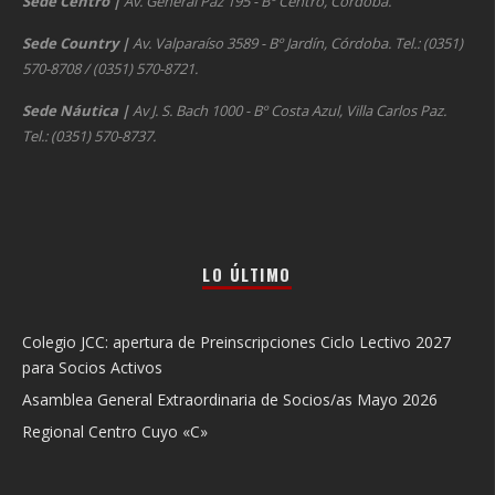
Sede Centro
|
Av. General Paz 195 - Bº Centro, Córdoba.
Sede Country
|
Av. Valparaíso 3589 - Bº Jardín, Córdoba. Tel.: (0351)
570-8708 / (0351) 570-8721.
Sede Náutica
|
Av J. S. Bach 1000 - Bº Costa Azul, Villa Carlos Paz.
Tel.: (0351) 570-8737.
LO ÚLTIMO
Colegio JCC: apertura de Preinscripciones Ciclo Lectivo 2027
para Socios Activos
Asamblea General Extraordinaria de Socios/as Mayo 2026
Regional Centro Cuyo «C»