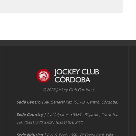
...
© 2026 Jockey Club Córdoba
Sede Centro
|
Av. General Paz 195 - Bº Centro, Córdoba.
Sede Country
|
Av. Valparaíso 3589 - Bº Jardín, Córdoba.
Tel.: (0351) 570-8708 / (0351) 570-8721.
Sede Náutica
|
Av J. S. Bach 1000 - Bº Costa Azul, Villa