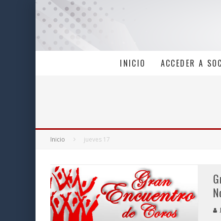
INICIO
ACCEDER A SO
Inicio
jueves 17
G
N
J