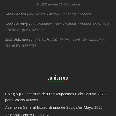
© 2026 Jockey Club Córdoba
Sede Centro
|
Av. General Paz 195 - Bº Centro, Córdoba.
Sede Country
|
Av. Valparaíso 3589 - Bº Jardín, Córdoba. Tel.: (0351)
570-8708 / (0351) 570-8721.
Sede Náutica
|
Av J. S. Bach 1000 - Bº Costa Azul, Villa Carlos Paz.
Tel.: (0351) 570-8737.
LO ÚLTIMO
Colegio JCC: apertura de Preinscripciones Ciclo Lectivo 2027
para Socios Activos
Asamblea General Extraordinaria de Socios/as Mayo 2026
Regional Centro Cuyo «C»