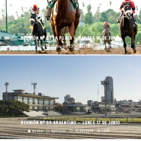
REUNIÓN Nº 57 LA PLATA – MARTES 18 DE JUNIO
mraso
Agencias
14/06/2019
1957
REUNIÓN Nº 55 ARGENTINO – LUNES 17 DE JUNIO
mraso
Agencias
14/06/2019
1728