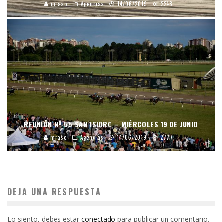
mraso
Agencias
14/06/2019
2248
REUNIÓN Nº 55 SAN ISIDRO – MIÉRCOLES 19 DE JUNIO
mraso
Agencias
14/06/2019
2777
DEJA UNA RESPUESTA
Lo siento, debes estar
conectado
para publicar un comentario.