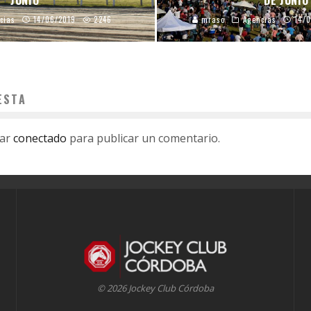
cias
14/06/2019
2246
mraso
Agencias
14/
ESTA
tar
conectado
para publicar un comentario.
© 2026 Jockey Club Córdoba