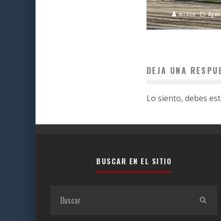
mraso
Agen
DEJA UNA RESPU
Lo siento, debes es
BUSCAR EN EL SITIO