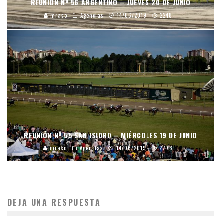
REUNIÓN Nº 56 ARGENTINO – JUEVES 20 DE JUNIO
mraso
Agencias
14/06/2019
2248
REUNIÓN Nº 55 SAN ISIDRO – MIÉRCOLES 19 DE JUNIO
mraso
Agencias
14/06/2019
2776
DEJA UNA RESPUESTA