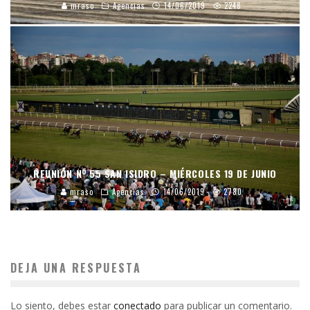
mraso
Agencias
14/06/2019
2248
REUNIÓN Nº 55 SAN ISIDRO – MIÉRCOLES 19 DE JUNIO
mraso
Agencias
14/06/2019
2780
DEJA UNA RESPUESTA
Lo siento, debes estar
conectado
para publicar un comentario.