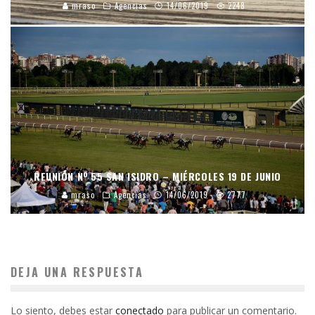
mraso
Agencias
14/06/2019
2248
REUNIÓN Nº 55 SAN ISIDRO – MIÉRCOLES 19 DE JUNIO
mraso
Agencias
14/06/2019
2777
DEJA UNA RESPUESTA
Lo siento, debes estar
conectado
para publicar un comentario.