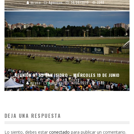
mraso
Agencias
14/06/2019
2248
REUNIÓN Nº 55 SAN ISIDRO – MIÉRCOLES 19 DE JUNIO
mraso
Agencias
14/06/2019
2780
DEJA UNA RESPUESTA
Lo siento, debes estar
conectado
para publicar un comentario.