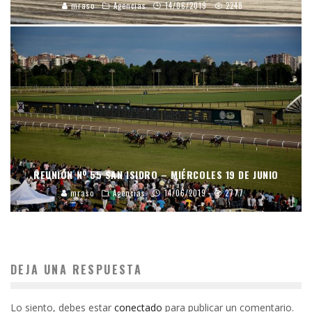
mraso
Agencias
14/06/2019
2248
REUNIÓN Nº 55 SAN ISIDRO – MIÉRCOLES 19 DE JUNIO
mraso
Agencias
14/06/2019
2777
DEJA UNA RESPUESTA
Lo siento, debes estar
conectado
para publicar un comentario.