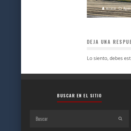
mraso
Agen
DEJA UNA RESPU
Lo siento, debes es
BUSCAR EN EL SITIO