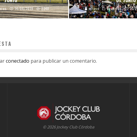
cias
14/06/2019
2248
mraso
Agencias
14/
ESTA
tar
conectado
para publicar un comentario.
© 2026 Jockey Club Córdoba