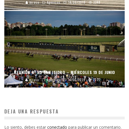
mraso
Agencias
14/06/2019
2248
REUNIÓN Nº 55 SAN ISIDRO – MIÉRCOLES 19 DE JUNIO
mraso
Agencias
14/06/2019
2777
DEJA UNA RESPUESTA
Lo siento, debes estar
conectado
para publicar un comentario.