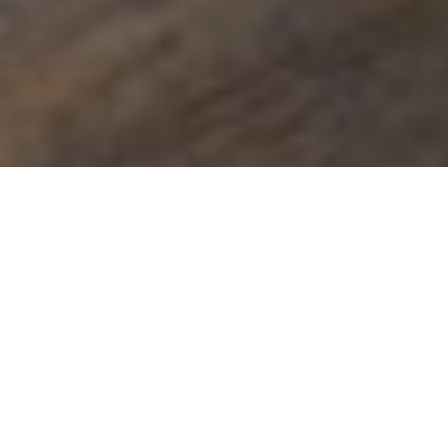
Finalizamos la semana, con nuestra habitual sugerencia literaria
que amablemente nos hacen desde la biblioteca de Sede
Centro, Carlos Pellegrini.
Escrita con un conocimiento y
una fruición por el detalle, el
lector quedará complacido como
después de hacer un viaje
espacial y temporal. Los fornidos
protagonistas de «África.
Hombres como dioses» parecen
tener esa misteriosa sustancia