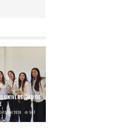
|| UNIVERSIDAD DE
E
13/04/2026
567