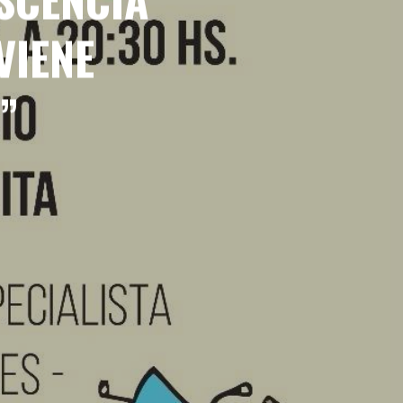
VIENE
”