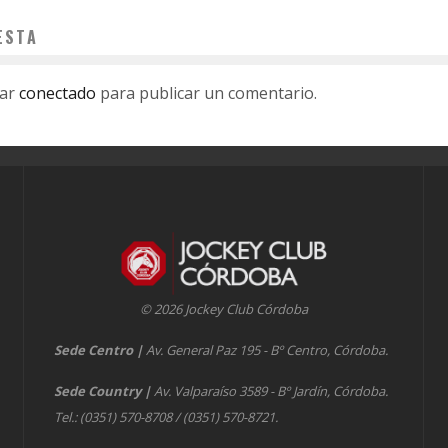
ESTA
tar
conectado
para publicar un comentario.
© 2026 Jockey Club Córdoba
Sede Centro
|
Av. General Paz 195 - Bº Centro, Córdoba.
Sede Country
|
Av. Valparaíso 3589 - Bº Jardín, Córdoba.
Tel.: (0351) 570-8708 / (0351) 570-8721.