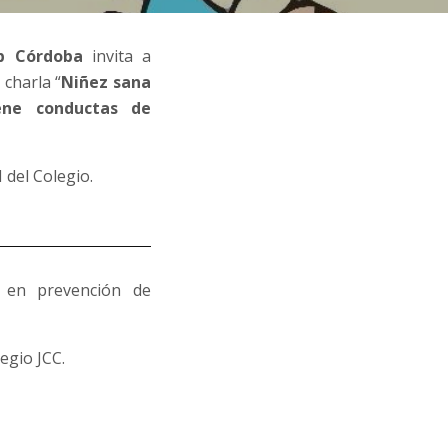
ub Córdoba
invita a
 charla “
Niñez sana
iene conductas de
 del Colegio.
a en prevención de
legio JCC.