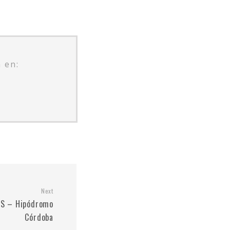
 en:
Next
OS – Hipódromo
Córdoba