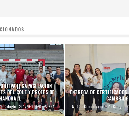
CIONADOS
ORTIVA || CAPACITACIÓN
ES DEL COLE Y PROFES DE
ENTREGA DE CERTIFICADOS 
HANDBALL
CAMBRIDG
Colegio
17/04/2026
864
JCC | Comunicación
Colegio