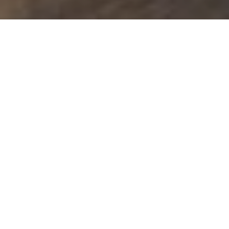
Finalizamos la semana, con nuestra habitual sugerencia literaria
que amablemente nos hacen desde la biblioteca de Sede
Centro, Carlos Pellegrini.
El repiqueteo de los tacos en el
mármol del recargado pasillo del
Palacio de Tribunales revela la
angustia de esa hermosa
abogada, enfrentada a fuerzas
superiores que pretenden
neutralizarla en su lucha para
rescatar a una mujer internada
durante años en un hospicio
mientras sus parientes, con la
complicidad del sistema, usurpan
su fortuna. La doctora Lascano
trata de convivir en el torbellino