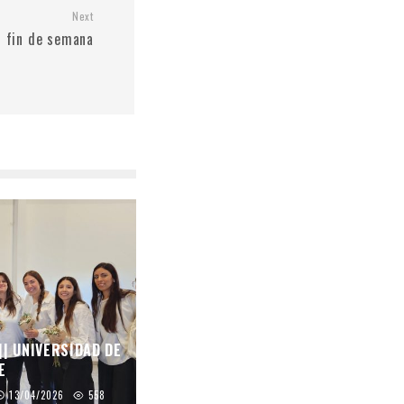
Next
 fin de semana
|| UNIVERSIDAD DE
E
13/04/2026
558