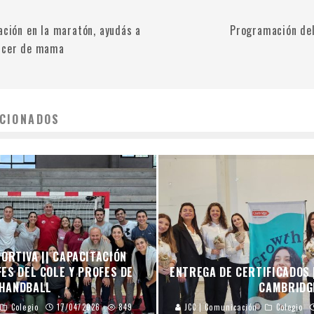
ación en la maratón, ayudás a
Programación del
áncer de mama
CIONADOS
ORTIVA || CAPACITACIÓN
ES DEL COLE Y PROFES DE
ENTREGA DE CERTIFICADOS 
HANDBALL
CAMBRIDG
Colegio
17/04/2026
849
JCC | Comunicación
Colegio