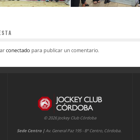
ESTA
tar
conectado
para publicar un comentario.
© 2026 Jockey Club Córdoba
Sede Centro
|
Av. General Paz 195 - Bº Centro, Córdoba.