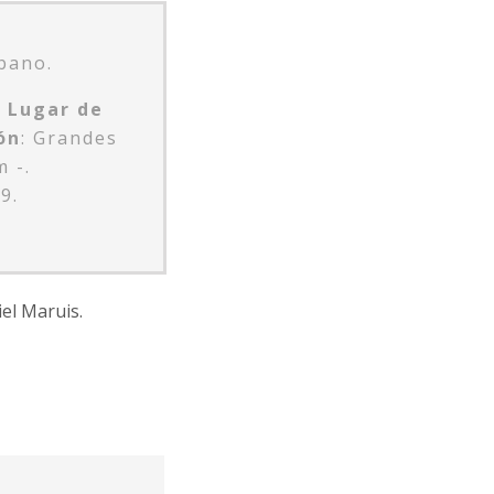
bano.
.
Lugar de
ón
: Grandes
m -.
9.
el Maruis.