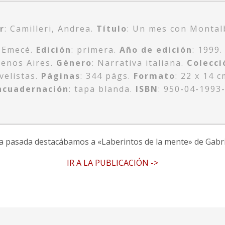
r
: Camilleri, Andrea.
Título
: Un mes con Montal
: Emecé.
Edición
: primera.
Año de edición
: 1999
uenos Aires.
Género
: Narrativa italiana.
Colecci
velistas.
Páginas
: 344 págs.
Formato
: 22 x 14 c
ncuadernación
: tapa blanda.
ISBN
: 950-04-1993-
 pasada destacábamos a «Laberintos de la mente» de Gabri
IR A LA PUBLICACIÓN ->