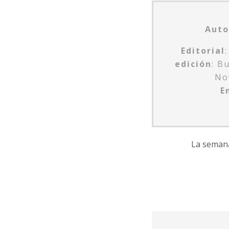
Auto
Editorial
edición
: B
No
E
La semana