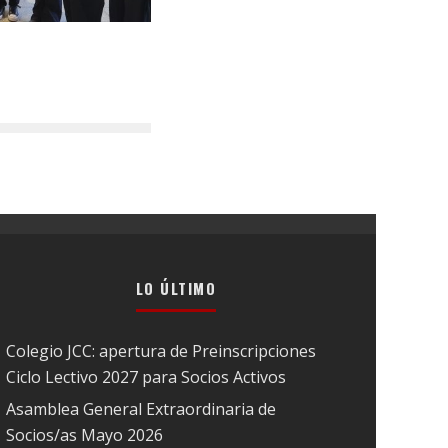
LO ÚLTIMO
Colegio JCC: apertura de Preinscripciones
Ciclo Lectivo 2027 para Socios Activos
Asamblea General Extraordinaria de
Socios/as Mayo 2026