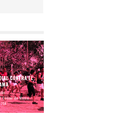
DIAL CONTRA EL
MAMA
ción
el Cáncer de Mama
754