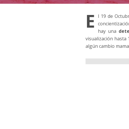
E
l 19 de Octub
concientizació
hay una
det
visualización hasta
algún cambio mamari