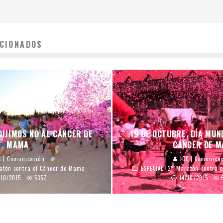
CIONADOS
DIJIMOS NO AL CÁNCER DE
19 DE OCTUBRE, DÍA MUN
MAMA
CÁNCER DE 
 | Comunicación
JCC | Comunica
ratón contra el Cáncer de Mama
ESPECIAL: 2° Maratón contra 
/10/2015
5357
14/10/2015
6