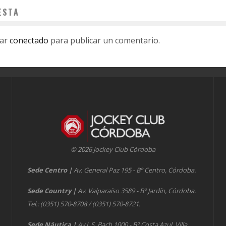
ESTA
tar
conectado
para publicar un comentario.
© 2026 Jockey Club Córdoba
Sede Centro
|
Av. General Paz 195 - Bº Centro, Córdoba.
Sede Country
|
Av. Valparaíso 3589 - Bº Jardín, Córdoba.
Tel.: (0351) 570-8708 / (0351) 570-8721.
Sede Náutica
|
Av J. S. Bach 1000 - Bº Costa Azul, Villa