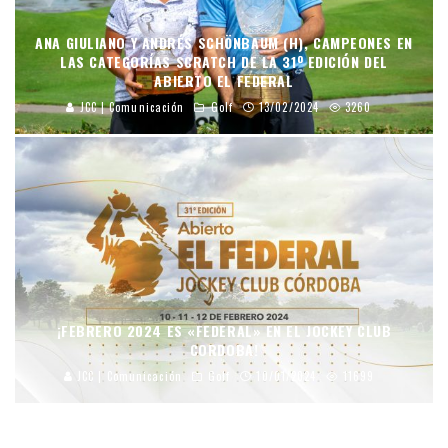
ANA GIULIANO Y ANDRÉS SCHÖNBAUM (H), CAMPEONES EN
LAS CATEGORÍAS SCRATCH DE LA 31º EDICIÓN DEL
ABIERTO EL FEDERAL
JCC | Comunicación
Golf
13/02/2024
3260
¡FEBRERO 2024 ES «FEDERAL» EN EL JOCKEY CLUB
CORDOBA!
JCC | Comunicación
Golf
10/01/2024
11699