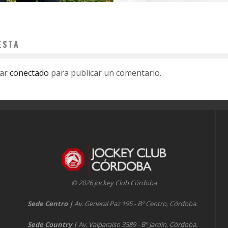
ESTA
tar
conectado
para publicar un comentario.
© 2026 Jockey Club Córdoba
Sede Centro
|
Av. General Paz 195 - Bº Centro, Córdoba.
Sede Country
|
Av. Valparaíso 3589 - Bº Jardín, Córdoba.