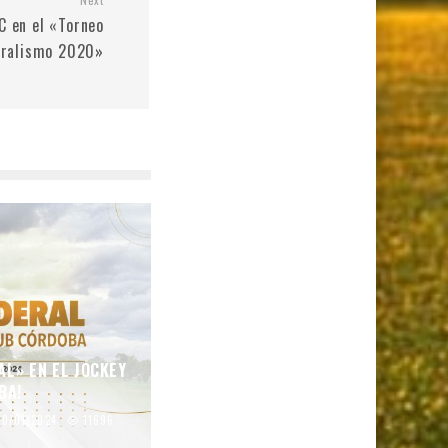
C en el «Torneo
eralismo 2020»
AL» EN EL JOCKEY
BA!
10/01/2024
11696