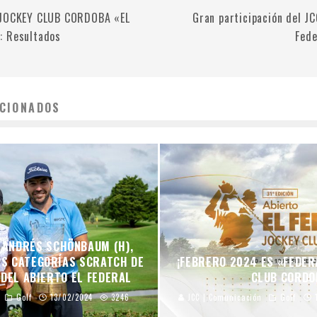
 JOCKEY CLUB CORDOBA «EL
Gran participación del JC
: Resultados
Fed
CIONADOS
Y ANDRÉS SCHÖNBAUM (H),
AS CATEGORÍAS SCRATCH DE
¡FEBRERO 2024 ES «FEDER
 DEL ABIERTO EL FEDERAL
CLUB CORDO
Golf
13/02/2024
3246
JCC | Comunicación
Golf